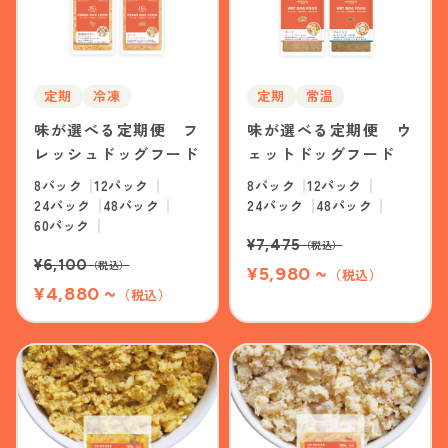
定期
冷凍
定期
常温
味が選べる定期便 フ
味が選べる定期便 ウ
レッシュドッグフード
ェットドッグフード
8パック
12パック
8パック
12パック
24パック
48パック
24パック
48パック
60パック
¥7,475
（税込）
¥6,100
（税込）
¥5,980 ~
（税込）
¥4,880 ~
（税込）