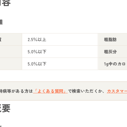
内容
値
質
2.5％以上
粗脂肪
5.0％以下
粗灰分
5.0％以下
1g中のカロ
持病等がある方は
「よくある質問」
で検索いただくか、
カスタマ
概要