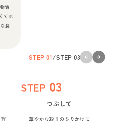
化物質
くてホ
物な食
STEP 0
1
/
STEP 0
3
STEP
つぶして
の旨
華やかな彩りのふりかけに