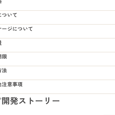
料
について
も、国産かぼちゃ
、香料、着色料、保存料は一切使用していません。
ケージについて
を壊さない工夫
種は手作業で丁寧に除去しておりますが、万が一残っていた場合
みを引き出すために蒸かしたかぼちゃとサツマイモ。フリーズド
量
質劣化の要因となるため、湿気に強い包材を使用。中身の退色や
せるよう工夫しました。サクサクとした食感を楽しみながら、か
しています。また、密閉性を高めるチャック式は、鮮度を保つと
期限
方法
年
他注意事項
温多湿を避けて保存してください
ピ開発ストーリー
すいため、開封後はしっかりと封を閉め、お早めにご使用くださ
す。細かくなったものは、トッピング用食材としてご使用くださ