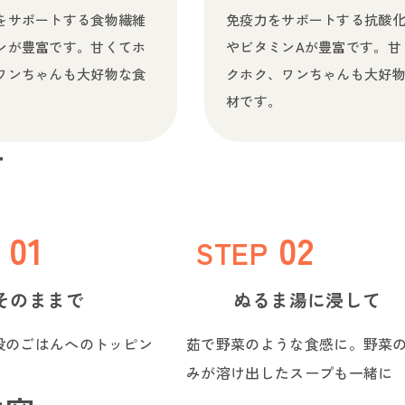
をサポートする食物繊維
免疫力をサポートする抗酸
ンが豊富です。甘くてホ
やビタミンAが豊富です。甘
ワンちゃんも大好物な食
クホク、ワンちゃんも大好
材です。
方
STEP
そのままで
ぬるま湯に浸して
段のごはんへのトッピン
茹で野菜のような食感に。野菜
みが溶け出したスープも一緒に