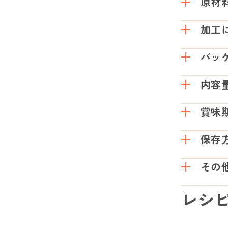
原材
加工
国産さつまい
※栄養添加物
パッ
食材の栄養素
※カボチャの
カット後、甘
内容
特に水分が品
存期間を延ば
特殊加工を施
賞味
できます。
10g
保存
製造日より1
その
直射日光・高
レシ
湿気を帯びや
とがございま