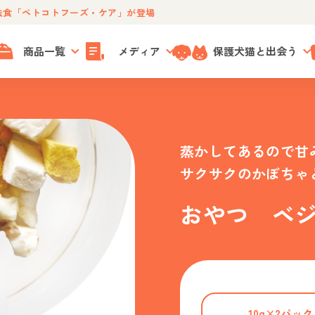
法食「ペトコトフーズ・ケア」が登場
商品一覧
メディア
保護犬猫と出会う
蒸かしてあるので甘
サクサクのかぼちゃ
おやつ ベ
10g×2パック