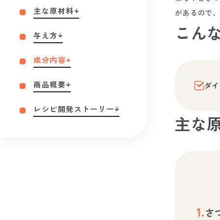
主な原材料
があるので、
こん
与え方
成分内容
商品概要
ダイ
レシピ開発ストーリー
主な
さ