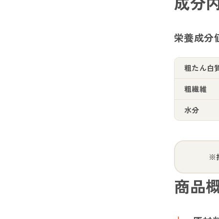
成分
栄養成分
粗たん白
粗繊維
水分
※
商品