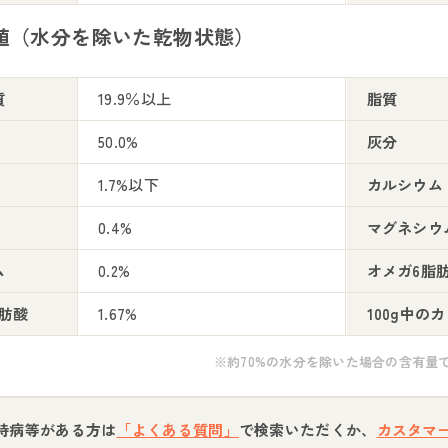
値（水分を除いた乾物状態）
質
19.9％以上
脂質
50.0%
灰分
1.7%以下
カルシウム
0.4%
マグネシウ
ム
0.2%
オメガ6脂
肪酸
1.67%
100g中の
※約70%の水分を除いた場合の含有量
持病等がある方は
「よくある質問」
で検索いただくか、
カスタマ