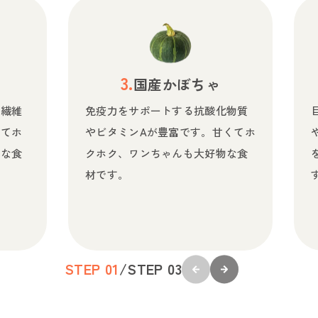
も
国産かぼちゃ
物繊維
免疫力をサポートする抗酸化物質
くてホ
やビタミンAが豊富です。甘くてホ
物な食
クホク、ワンちゃんも大好物な食
材です。
STEP 0
1
/
STEP 0
3