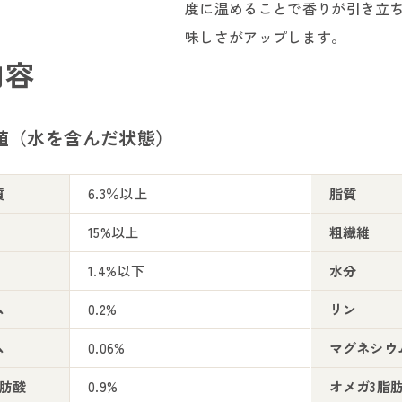
度に温めることで香りが引き立
味しさがアップします。
内容
値（水を含んだ状態）
質
6.3％以上
脂質
15%以上
粗繊維
1.4%以下
水分
ム
0.2%
リン
ム
0.06%
マグネシウ
脂肪酸
0.9%
オメガ3脂