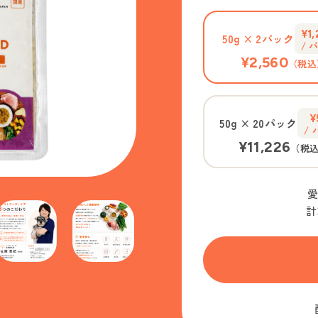
¥1
50g
×
2パック
/ 
¥2,560
（税込
¥
50g
×
20パック
/
¥11,226
（税
計