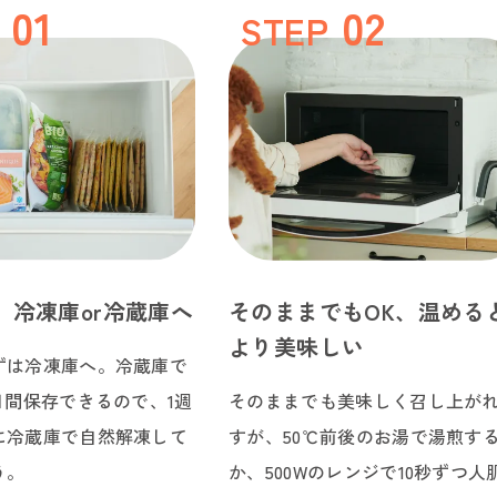
STEP
、冷凍庫or冷蔵庫へ
そのままでもOK、温める
より美味しい
ずは冷凍庫へ。冷蔵庫で
日間保存できるので、1週
そのままでも美味しく召し上が
に冷蔵庫で自然解凍して
すが、50℃前後のお湯で湯煎す
う。
か、500Wのレンジで10秒ずつ人