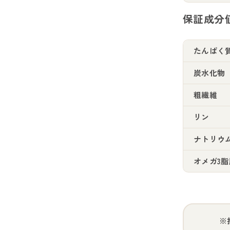
保証成分
たんぱく
炭水化物
粗繊維
リン
ナトリウ
オメガ3脂
※