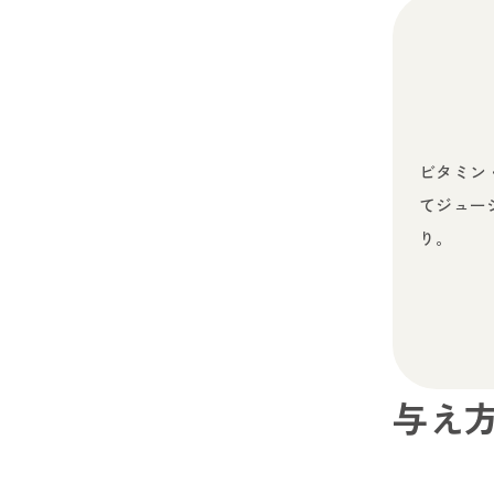
ビタミン
てジュー
り。
与え