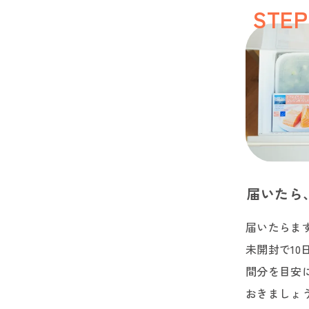
STEP
届いたら
届いたらま
未開封で10
間分を目安
おきましょ