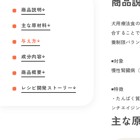
商品
商品説明
犬用療法食の
主な原材料
合することで
与え方
養制限バラン
成分内容
◾️対象
慢性腎臓病（
商品概要
レシピ開発ストーリー
◾️特徴
・たんぱく質
ンチエイジン
主な