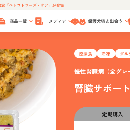
法食「ペトコトフーズ・ケア」が登場
商品一覧
メディア
保護犬猫と出会う
療法食
冷凍
グル
慢性腎臓病（全グレ
腎臓サポート
定期購入