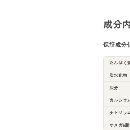
成分
保証成分
たんぱく
炭水化物
灰分
カルシウ
ナトリウ
オメガ6