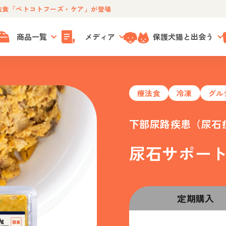
法食「ペトコトフーズ・ケア」が登場
商品一覧
メディア
保護犬猫と出会う
療法食
冷凍
グル
下部尿路疾患（尿石
尿石サポート
定期購入