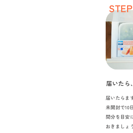
STEP
届いたら
届いたらま
未開封で10
間分を目安
おきましょ