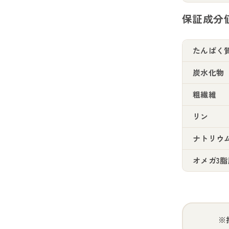
保証成分
たんぱく
炭水化物
粗繊維
リン
ナトリウ
オメガ3脂
※