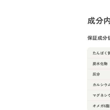
成分
保証成分
たんぱく
炭水化物
灰分
カルシウ
マグネシ
オメガ6