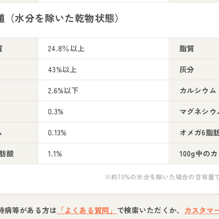
値（水分を除いた乾物状態）
質
24.8％以上
脂質
43%以上
灰分
2.6%以下
カルシウム
0.3%
マグネシウ
ム
0.13%
オメガ6脂
肪酸
1.1%
100g中の
※約70%の水分を除いた場合の含有量
持病等がある方は
「よくある質問」
で検索いただくか、
カスタマ