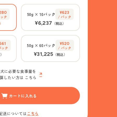
,280
¥623
50g
×
10パック
パック
/ パック
¥6,237
）
（税込）
561
¥520
50g
×
60パック
 パック
/ パック
¥31,225
込）
（税込）
愛犬に必要な食事量を
算したい方は
こちら
カートに入れる
配送については
こちら