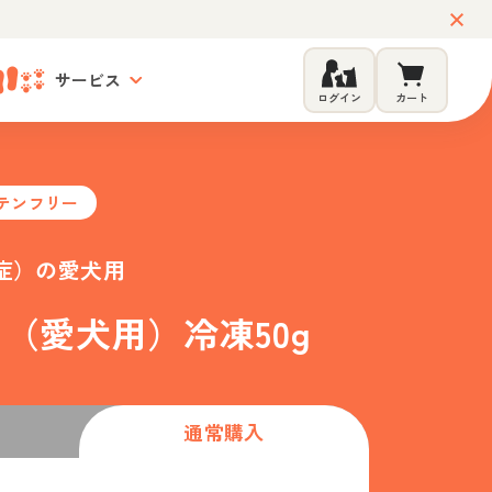
サービス
ログイン
カート
テンフリー
症）の愛犬用
（愛犬用）冷凍50g
通常購入