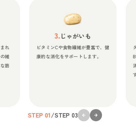
）
じゃがいも
含まれ
ビタミンCや食物繊維が豊富で、健
康の維
康的な消化をサポートします。
質な筋
STEP 0
1
/
STEP 0
3