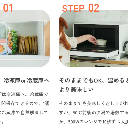
STEP
、冷凍庫or冷蔵庫へ
そのままでもOK、温める
より美味しい
ずは冷凍庫へ。冷蔵庫で
日間保存できるので、1週
そのままでも美味しく召し上が
に冷蔵庫で自然解凍して
すが、50℃前後のお湯で湯煎す
う。
か、500Wのレンジで10秒ずつ人