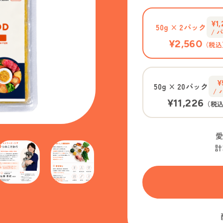
¥1
50g
×
2パック
/ 
¥2,560
（税込
¥
50g
×
20パック
/
¥11,226
（税
計