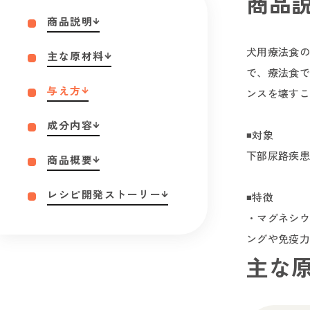
商品
商品説明
犬用療法食の
主な原材料
で、療法食で
与え方
ンスを壊すこ
成分内容
◾️対象
下部尿路疾患
商品概要
レシピ開発ストーリー
◾️特徴
・マグネシウ
ングや免疫力
主な